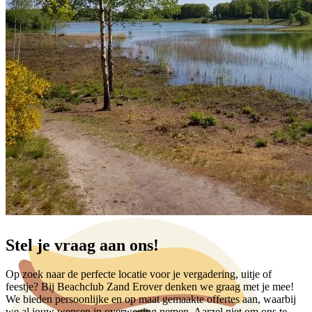
Stel je vraag aan ons!
Op zoek naar de perfecte locatie voor je vergadering, uitje of
feestje? Bij Beachclub Zand Erover denken we graag met je mee!
We bieden persoonlijke en op maat gemaakte offertes aan, waarbij
we al jouw wensen in overweging nemen. Aarzel niet om ons te