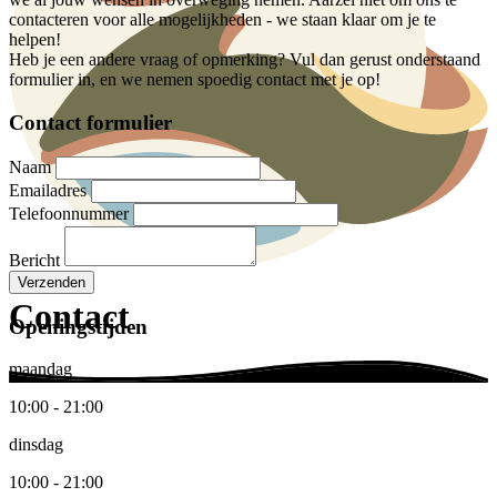
contacteren voor alle mogelijkheden - we staan klaar om je te
helpen!
Heb je een andere vraag of opmerking? Vul dan gerust onderstaand
formulier in, en we nemen spoedig contact met je op!
Contact formulier
Naam
Emailadres
Telefoonnummer
Bericht
Verzenden
Contact
Openingstijden
maandag
10:00 - 21:00
dinsdag
10:00 - 21:00